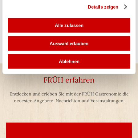
Details zeigen
Weitere Erläuterungen finden Sie unter „Details zeigen“.
Sie haben jederzeit die Möglichkeit eine bereits erteilte
Alle zulassen
Einwilligung mit Wirkung für die Zukunft zu widerrufen.
Datenschutzerklärung
Auswahl erlauben
Impressum
Ablehnen
FRÜH erfahren
Entdecken und erleben Sie mit der FRÜH Gastronomie die
neuesten Angebote, Nachrichten und Veranstaltungen.