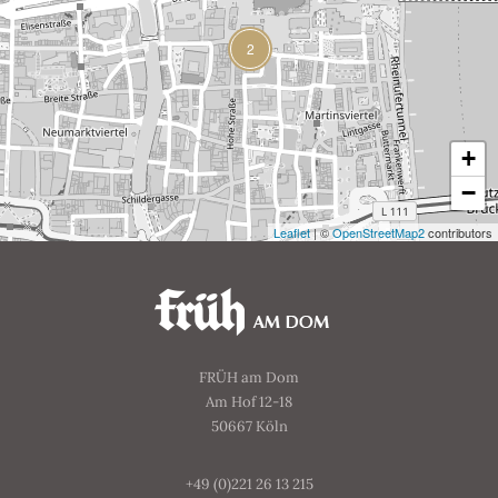
2
+
−
Leaflet
| ©
OpenStreetMap2
contributors
FRÜH am Dom
Am Hof 12-18
50667 Köln
+49 (0)221 26 13 215