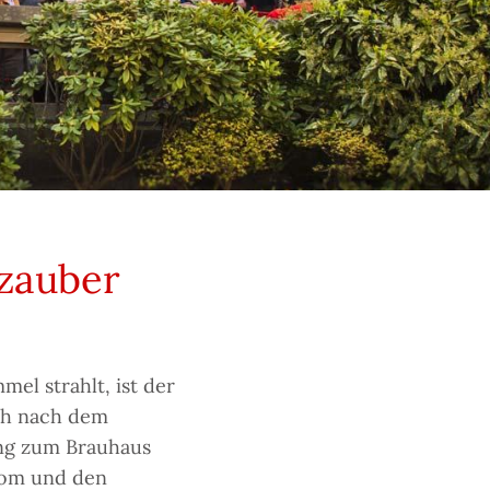
lzauber
l strahlt, ist der
sch nach dem
ng zum Brauhaus
Dom und den