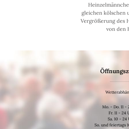
Heinzelmännchen
gleichen kölschen u
Vergrößerung des H
von den H
Öffnungsz
Wetterabhän
Mo. - Do. 11 -
Fr. 11 - 24
Sa. 10 - 24
So. und feiertags 