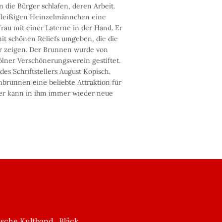
die Bürger schlafen, deren Arbeit.
fleißigen Heinzelmännchen eine
frau mit einer Laterne in der Hand. Er
it schönen Reliefs umgeben, die die
er zeigen. Der Brunnen wurde von
lner Verschönerungsverein gestiftet.
des Schriftstellers August Kopisch.
brunnen eine beliebte Attraktion für
ner kann in ihm immer wieder neue
ölsche Kultband „Bläck