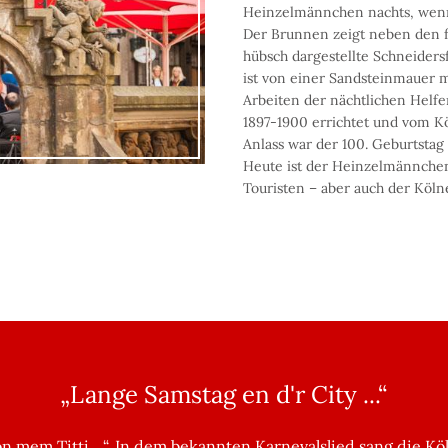
Heinzelmännchen nachts, wenn 
Der Brunnen zeigt neben den 
hübsch dargestellte Schneiders
ist von einer Sandsteinmauer m
Arbeiten der nächtlichen Helf
1897-1900 errichtet und vom Kö
Anlass war der 100. Geburtstag 
Heute ist der Heinzelmännchen
Touristen – aber auch der Köl
„Lange Samstag en d'r City ...“
on mem Titti ...“. In dem bekannten Karnevalslied sang die K