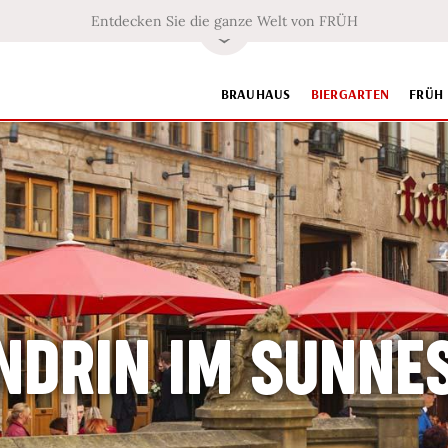
Entdecken Sie die ganze Welt von FRÜH
BRAUHAUS
BIERGARTEN
FRÜH
NDRIN IM SUNNE
NDRIN IM SUNNE
NDRIN IM SUNNE
NDRIN IM SUNNE
ÜH'S HEINZELZAU