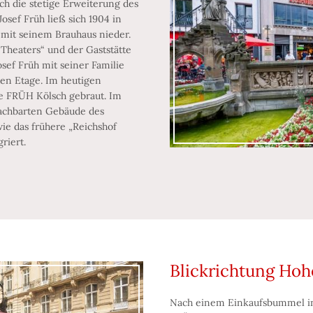
h die stetige Erweiterung des
osef Früh ließ sich 1904 in
mit seinem Brauhaus nieder.
 Theaters“ und der Gaststätte
osef Früh mit seiner Familie
ten Etage. Im heutigen
te FRÜH Kölsch gebraut. Im
nachbarten Gebäude des
ie das frühere „Reichshof
riert.
Blickrichtung Hoh
Nach einem Einkaufsbummel in