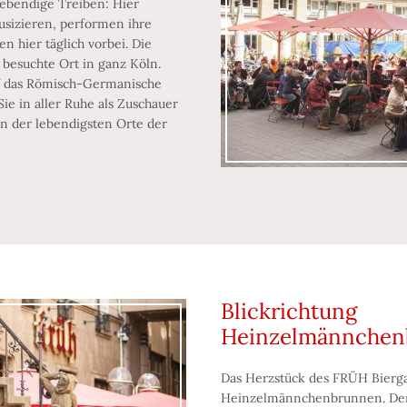
ebendige Treiben: Hier
usizieren, performen ihre
n hier täglich vorbei. Die
 besuchte Ort in ganz Köln.
f das Römisch-Germanische
e in aller Ruhe als Zuschauer
en der lebendigsten Orte der
Blickrichtung
Heinzelmännchen
Das Herzstück des FRÜH Bierga
Heinzelmännchenbrunnen. Der 