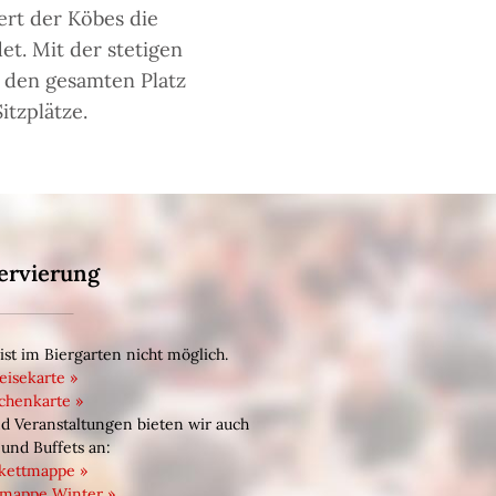
rt der Köbes die
et. Mit der stetigen
 den gesamten Platz
itzplätze.
ervierung
ist im Biergarten nicht möglich.
eisekarte
chenkarte
nd Veranstaltungen bieten wir auch
und Buffets an:
kettmappe
tmappe Winter