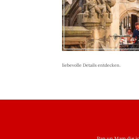
liebevolle Details entdecken.
„... Pap un Mam die j