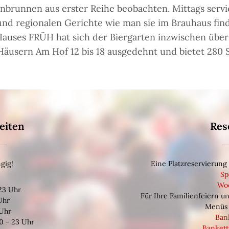
brunnen aus erster Reihe beobachten. Mittags servie
nd regionalen Gerichte wie man sie im Brauhaus find
auses FRÜH hat sich der Biergarten inzwischen über
äusern Am Hof 12 bis 18 ausgedehnt und bietet 280 S
eiten
Res
gig!
Eine Platzreservierung 
Sp
Wo
 23 Uhr
Für Ihre Familienfeiern u
 Uhr
Menüs 
 Uhr
Ban
10 - 23 Uhr
Banket