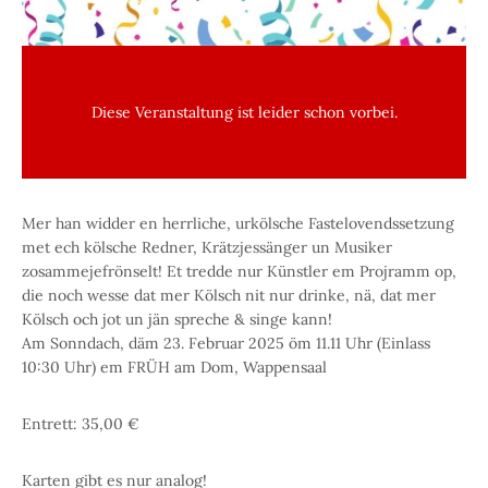
Diese Veranstaltung ist leider schon vorbei.
Mer han widder en herrliche, urkölsche Fastelovendssetzung
met ech kölsche Redner, Krätzjessänger un Musiker
zosammejefrönselt! Et tredde nur Künstler em Projramm op,
die noch wesse dat mer Kölsch nit nur drinke, nä, dat mer
Kölsch och jot un jän spreche & singe kann!
Am Sonndach, däm 23. Februar 2025 öm 11.11 Uhr (Einlass
10:30 Uhr) em FRÜH am Dom, Wappensaal
Entrett: 35,00 €
Karten gibt es nur analog!