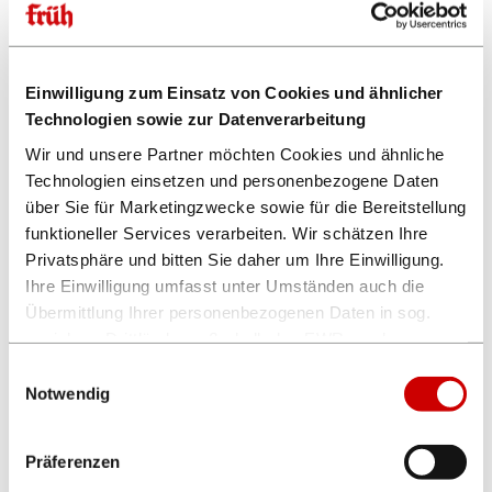
Dieses Event findet in folgenden Gaststätten statt:
FRÜH am Dom
Einwilligung zum Einsatz von Cookies und ähnlicher
Technologien sowie zur Datenverarbeitung
Wir und unsere Partner möchten Cookies und ähnliche
Technologien einsetzen und personenbezogene Daten
über Sie für Marketingzwecke sowie für die Bereitstellung
funktioneller Services verarbeiten. Wir schätzen Ihre
Privatsphäre und bitten Sie daher um Ihre Einwilligung.
Ihre Einwilligung umfasst unter Umständen auch die
Übermittlung Ihrer personenbezogenen Daten in sog.
unsichere Drittländer außerhalb des EWR, auch wenn
insoweit kein mit dem EU-Recht vergleichbares
Einwilligungsauswahl
Dieses Event teilen:
Datenschutzniveau gewährleistet ist. Es besteht u.a. das
Notwendig
Risiko, dass dortige Behörden auf die verarbeiteten
Daten zugreifen können und die Betroffenenrechte
Präferenzen
eingeschränkt oder ausgeschlossen sind.