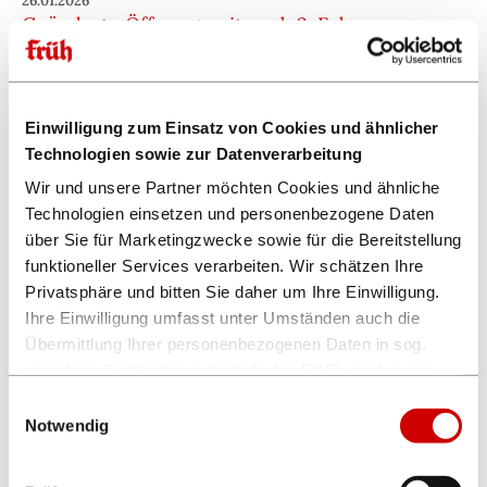
26.01.2026
Geänderte Öffnungszeiten ab 2. Februar
FRÜH Gastronomie
23.01.2026
Einwilligung zum Einsatz von Cookies und ähnlicher
Chef vum Deens ...
Technologien sowie zur Datenverarbeitung
FRÜH Gastronomie
Wir und unsere Partner möchten Cookies und ähnliche
Technologien einsetzen und personenbezogene Daten
16.01.2026
über Sie für Marketingzwecke sowie für die Bereitstellung
Chef vum Deens ...
funktioneller Services verarbeiten. Wir schätzen Ihre
FRÜH Gastronomie
Privatsphäre und bitten Sie daher um Ihre Einwilligung.
Ihre Einwilligung umfasst unter Umständen auch die
Übermittlung Ihrer personenbezogenen Daten in sog.
08.01.2026
unsichere Drittländer außerhalb des EWR, auch wenn
Chef vum Deens ...
insoweit kein mit dem EU-Recht vergleichbares
FRÜH Gastronomie
Einwilligungsauswahl
Datenschutzniveau gewährleistet ist. Es besteht u.a. das
Notwendig
Risiko, dass dortige Behörden auf die verarbeiteten
01.01.2026
Daten zugreifen können und die Betroffenenrechte